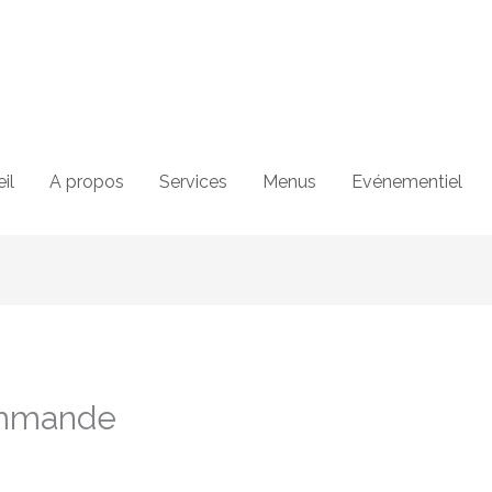
il
A propos
Services
Menus
Evénementiel
commande