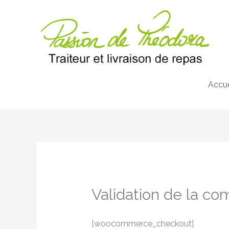
Aller
au
contenu
Accue
Validation de la 
[woocommerce_checkout]