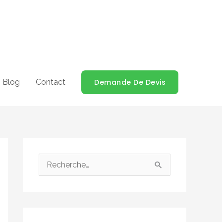
Blog
Contact
Demande De Devis
R
e
c
h