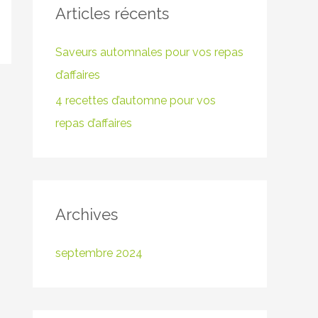
Articles récents
e
r
Saveurs automnales pour vos repas
c
d’affaires
h
4 recettes d’automne pour vos
e
repas d’affaires
r
:
Archives
septembre 2024