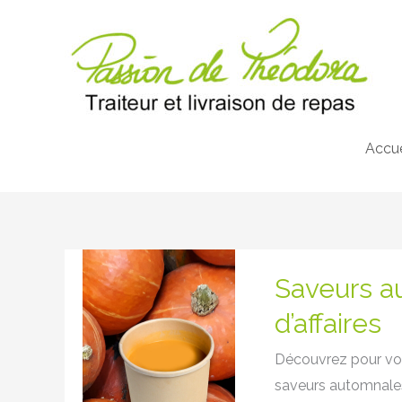
Aller
au
contenu
Accue
Saveurs
Saveurs a
automnales
pour
d’affaires
vos
Découvrez pour vos
repas
saveurs automnale
d’affaires