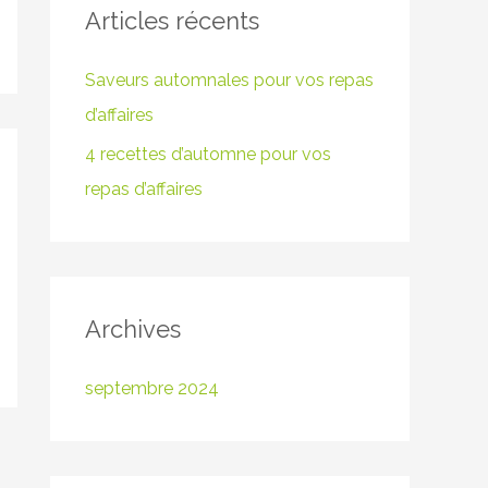
Articles récents
e
r
Saveurs automnales pour vos repas
c
d’affaires
h
4 recettes d’automne pour vos
e
repas d’affaires
r
:
Archives
septembre 2024