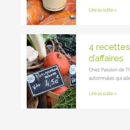
Lire la suite »
4
4 recette
recettes
d’automne
d’affaires
pour
Chez Passion de Th
vos
automnales qui alli
repas
d’affaires
Lire la suite »