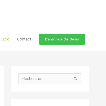
Blog
Contact
Demande De Devis
R
e
c
h